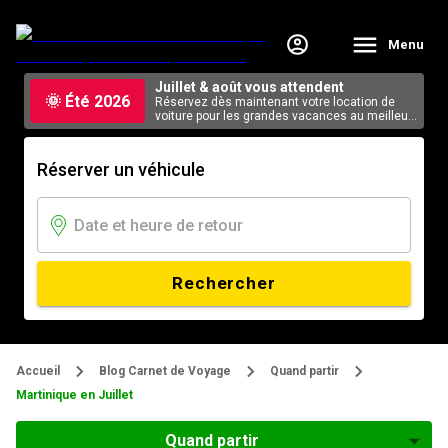
Menu
Juillet & août vous attendent
🌞 Été 2026
Réservez dès maintenant votre location de
voiture pour les grandes vacances au meilleur
tarif, en ligne.
Réserver un véhicule
Rechercher
Accueil
Blog Carnet de Voyage
Quand partir
Martinique en Juillet
Quand partir