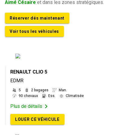
Aimé Césaire
et dans les zones stratégiques.
Réserver dés maintenant
Voir tous les véhicules
RENAULT CLIO 5
EDMR
5
2 bagages
Man.
90 chevaux
Ess.
Climatisée
Plus de détails
LOUER CE VÉHICULE