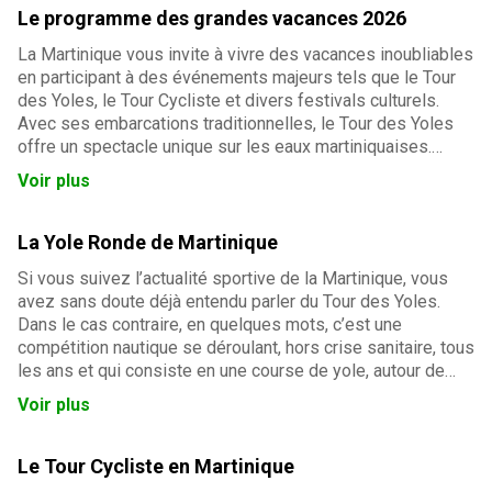
Le programme des grandes vacances 2026
La Martinique vous invite à vivre des vacances inoubliables
en participant à des événements majeurs tels que le Tour
des Yoles, le Tour Cycliste et divers festivals culturels.
Avec ses embarcations traditionnelles, le Tour des Yoles
offre un spectacle unique sur les eaux martiniquaises.
Préparez-vous à une immersion totale dans la culture et
Voir plus
les traditions martiniquaises durant vos vacances de 2025.
La Yole Ronde de Martinique
Si vous suivez l’actualité sportive de la Martinique, vous
avez sans doute déjà entendu parler du Tour des Yoles.
Dans le cas contraire, en quelques mots, c’est une
compétition nautique se déroulant, hors crise sanitaire, tous
les ans et qui consiste en une course de yole, autour de
l’île pendant plusieurs jours. Mais qu’est ce que la yole
Voir plus
martiniquaise ? Quelles sont ses origines, ses
particularités ?
Le Tour Cycliste en Martinique