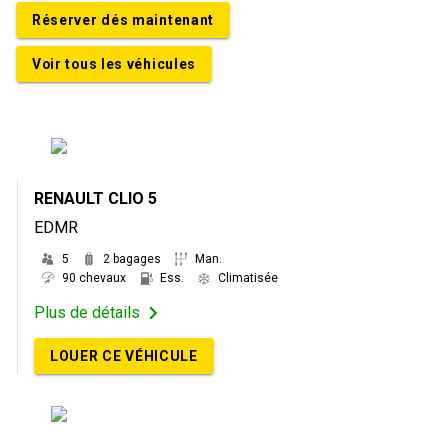
Réserver dés maintenant
Voir tous les véhicules
RENAULT CLIO 5
EDMR
5
2 bagages
Man.
90 chevaux
Ess.
Climatisée
Plus de détails
LOUER CE VÉHICULE