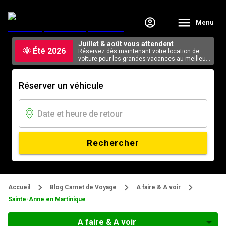
Menu
Juillet & août vous attendent
🌞 Été 2026
Réservez dès maintenant votre location de
voiture pour les grandes vacances au meilleur
tarif, en ligne.
Réserver un véhicule
Rechercher
Accueil
Blog Carnet de Voyage
A faire & A voir
Sainte-Anne en Martinique
A faire & A voir