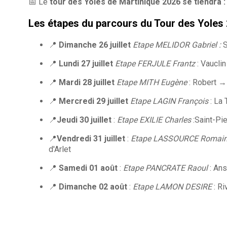
📅 Le
tour des Yoles de Martinique 2026 se tiendra :
Les étapes du parcours du Tour des Yoles
📍
Dimanche 26 juillet
Etape MELIDOR Gabriel :
S
📍
Lundi 27 juillet
Etape FERJULE Frantz
: Vaucli
📍
Mardi 28 juillet
Etape MITH Eugène
: Robert → 
📍
Mercredi 29 juillet
Etape LAGIN François
: La
📍
Jeudi 30 juillet
:
Etape EXILIE Charles
:Saint-Pi
📍
Vendredi 31 juillet
:
Etape LASSOURCE Romai
d'Arlet
📍
Samedi 01 août
:
Etape PANCRATE Raoul
: Ans
📍
Dimanche 02 août
:
Etape LAMON DESIRE
: Ri