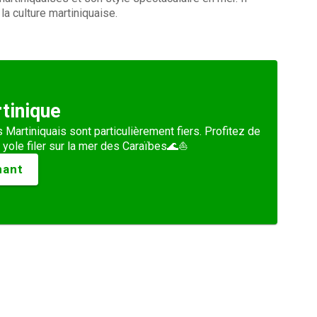
a culture martiniquaise.
rtinique
s Martiniquais sont particulièrement fiers. Profitez de
e yole filer sur la mer des Caraïbes🌊⛵
nant