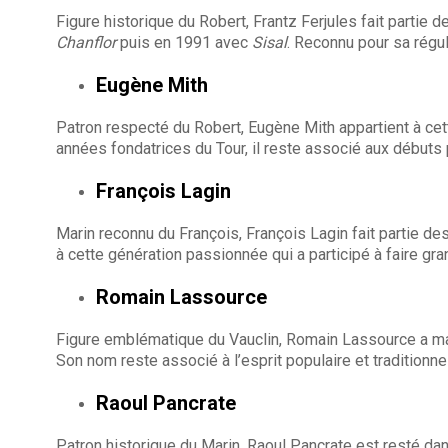
Figure historique du Robert, Frantz Ferjules fait partie
Chanflor
puis en 1991 avec
Sisal
. Reconnu pour sa régul
Eugène Mith
Patron respecté du Robert, Eugène Mith appartient à cett
années fondatrices du Tour, il reste associé aux débuts p
François Lagin
Marin reconnu du François, François Lagin fait partie d
à cette génération passionnée qui a participé à faire gra
Romain Lassource
Figure emblématique du Vauclin, Romain Lassource a ma
Son nom reste associé à l’esprit populaire et traditionne
Raoul Pancrate
Patron historique du Marin, Raoul Pancrate est resté da