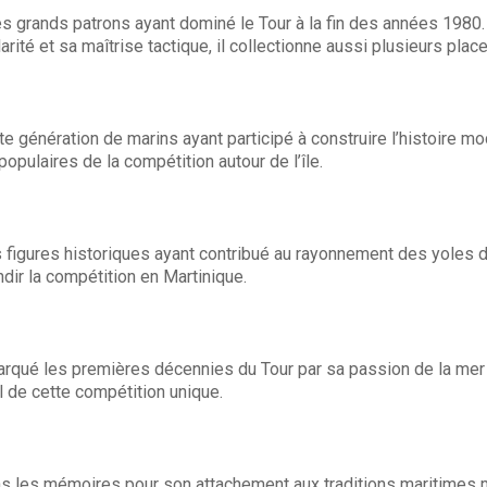
 des grands patrons ayant dominé le Tour à la fin des années 1980.
arité et sa maîtrise tactique, il collectionne aussi plusieurs pla
e génération de marins ayant participé à construire l’histoire m
opulaires de la compétition autour de l’île.
es figures historiques ayant contribué au rayonnement des yoles 
ndir la compétition en Martinique.
rqué les premières décennies du Tour par sa passion de la mer
l de cette compétition unique.
ns les mémoires pour son attachement aux traditions maritimes ma