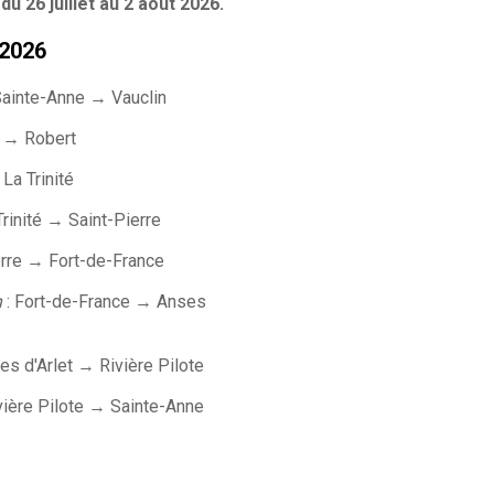
du 26 juillet au 2 août 2026.
 2026
ainte-Anne → Vauclin
n → Robert
La Trinité
 Trinité → Saint-Pierre
erre → Fort-de-France
n
: Fort-de-France → Anses
es d'Arlet → Rivière Pilote
vière Pilote → Sainte-Anne