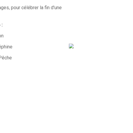
es, pour célébrer la fin d'une
 :
on
éphine
 Pêche