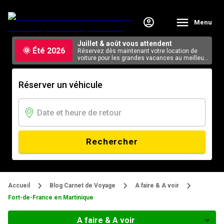
Menu
Juillet & août vous attendent
🌞 Été 2026
Réservez dès maintenant votre location de
voiture pour les grandes vacances au meilleur
tarif, en ligne.
Réserver un véhicule
Rechercher
Accueil
Blog Carnet de Voyage
A faire & A voir
Fort-de-France en Martinique
A faire & A voir