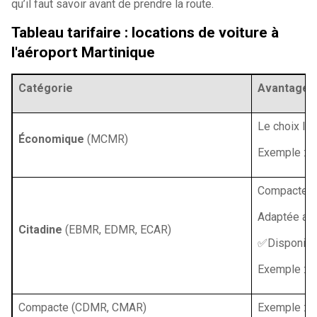
qu’il faut savoir avant de prendre la route.
Tableau tarifaire : locations de voiture à
l'aéroport Martinique
Catégorie
Avantages
Le choix le
Économique
(MCMR)
Exemple : R
Compacte, pr
Adaptée aux
Citadine
(EBMR, EDMR, ECAR)
✅Disponibl
Exemple : R
Compacte (CDMR, CMAR)
Exemple : Re