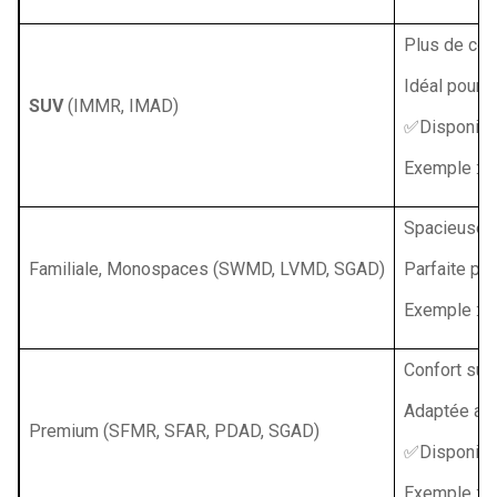
Plus de conf
Idéal pour e
SUV
(IMMR, IMAD)
✅Disponibl
Exemple : D
Spacieuse e
Familiale, Monospaces (SWMD, LVMD, SGAD)
Parfaite pou
Exemple : Da
Confort sup
Adaptée aux
Premium (SFMR, SFAR, PDAD, SGAD)
✅Disponibl
Exemple : V