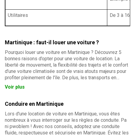
Utilitaires
De 3 à 16 m
Martinique : faut-il louer une voiture ?
Pourquoi louer une voiture en Martinique ? Découvrez 5
bonnes raisons d’opter pour une voiture de location. La
liberté de mouvement, la flexibilité des trajets et le confort
d’une voiture climatisée sont de vrais atouts majeurs pour
profiter pleinement de l'île. De plus, les transports en
commun étant limités, louer un véhicule vous permet de
Voir plus
gagner un temps précieux et d’accéder facilement aux
sites incontournables de la Martinique.
Conduire en Martinique
Lors d'une location de voiture en Martinique, vous êtes
nombreux à vous interroger sur les règles de conduite. Pa
ni pwoblem ! Avec nos conseils, adoptez une conduite
fluide, respectueuse et sécurisée en Martinique. Évitez les