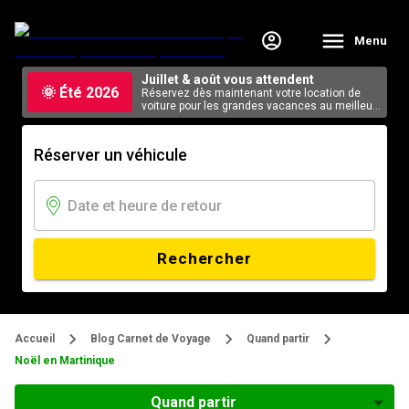
Menu
Juillet & août vous attendent
🌞 Été 2026
Réservez dès maintenant votre location de
voiture pour les grandes vacances au meilleur
tarif, en ligne.
Réserver un véhicule
Rechercher
Accueil
Blog Carnet de Voyage
Quand partir
Noël en Martinique
Quand partir