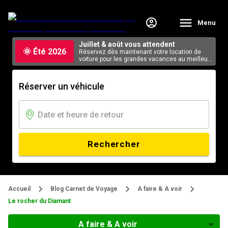
Menu
Juillet & août vous attendent
🌞 Été 2026
Réservez dès maintenant votre location de
voiture pour les grandes vacances au meilleur
tarif, en ligne.
Réserver un véhicule
Rechercher
Accueil
Blog Carnet de Voyage
A faire & A voir
Le rocher du Diamant
A faire & A voir