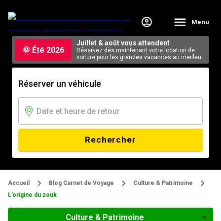
Menu
Juillet & août vous attendent
🌞 Été 2026
Réservez dès maintenant votre location de
voiture pour les grandes vacances au meilleur
tarif, en ligne.
Réserver un véhicule
Rechercher
Accueil
Blog Carnet de Voyage
Culture & Patrimoine
L’origine du zouk
Culture & Patrimoine