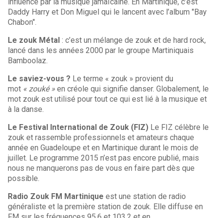
influencé par la musique jamaïcaine. En Martinique, c’est
Daddy Harry et Don Miguel qui le lancent avec l’album "Bay
Chabon".
Le zouk Métal
: c’est un mélange de zouk et de hard rock,
lancé dans les années 2000 par le groupe Martiniquais
Bamboolaz.
Le saviez-vous ?
Le terme « zouk » provient du
mot
« zouké »
en créole qui signifie danser. Globalement, le
mot zouk est utilisé pour tout ce qui est lié à la musique et
à la danse.
Le Festival International de Zouk (FIZ)
Le FIZ célèbre le
zouk et rassemble professionnels et amateurs chaque
année en Guadeloupe et en Martinique durant le mois de
juillet. Le programme 2015 n’est pas encore publié, mais
nous ne manquerons pas de vous en faire part dès que
possible.
Radio Zouk FM Martinique
est une station de radio
généraliste et la première station de zouk. Elle diffuse en
FM sur les fréquences 95.6 et 103.2 et en