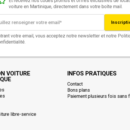
Et recevez nos codes promos et offres exclusives de locat
voiture en Martinique, directement dans votre boîte mail.
Inscripti
trant votre email, vous acceptez notre newsletter et notre Polit
nfidentialité.
ON VOITURE
INFOS PRATIQUES
IQUE
Contact
es
Bons plans
ues
Paiement plusieurs fois sans f
iture libre-service