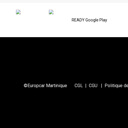
READY Google Play
©Europcar Martinique
CGL
|
CGU
|
Politique de