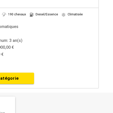
190 chevaux
Diesel/Essence
Climatisée
tomatiques
mum: 3 an(s)
000,00 €
 €
catégorie